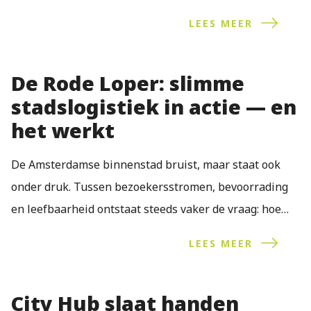
vertoning werd de film voor het eerst getoond aan
LEES MEER
betrokkenen, partners en relaties van City Hub.
De Rode Loper: slimme
stadslogistiek in actie — en
het werkt
De Amsterdamse binnenstad bruist, maar staat ook
onder druk. Tussen bezoekersstromen, bevoorrading
en leefbaarheid ontstaat steeds vaker de vraag: hoe
houden we de stad bereikbaar én leefbaar? Het
LEES MEER
antwoord komt steeds vaker uit slimme, gebundelde
logistiek – en het project De Rode Loper laat zien dat
City Hub slaat handen
dit werkt.